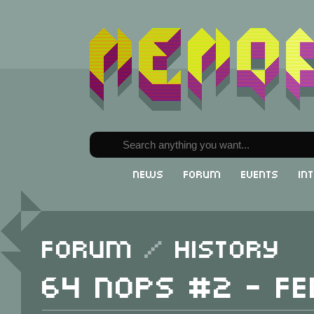
News
Forum
Events
In
Forum
/
History
64 NOPS #2 - F