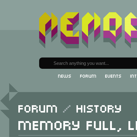
News
Forum
Events
In
Forum
/
History
Memory Full, l